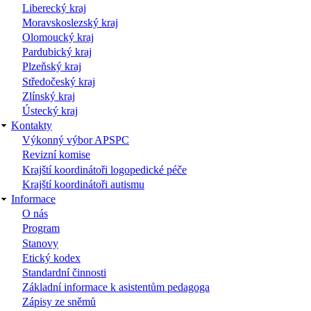
Liberecký kraj
Moravskoslezský kraj
Olomoucký kraj
Pardubický kraj
Plzeňský kraj
Středočeský kraj
Zlínský kraj
Ústecký kraj
Kontakty
Výkonný výbor APSPC
Revizní komise
Krajští koordinátoři logopedické péče
Krajští koordinátoři autismu
Informace
O nás
Program
Stanovy
Etický kodex
Standardní činnosti
Základní informace k asistentům pedagoga
Zápisy ze sněmů