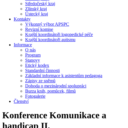
Středočeský kraj
Zlínský kraj
Ústecký kraj
Kontakty
Výkonný výbor APSPC
Revizní komise
Krajští koordinátoři logopedické péče
Krajští koordinátoři autismu
Informace
O nás
Program
Stanovy
Etický kodex
Standardní činnosti
Základní informace k asistentům pedagoga
Zápisy ze sněmů
Dohoda o mezinárodní spolupráci
Burza knih, pomůcek, filmů
Fotogalerie
Členství
Konference Komunikace a
handicap II.