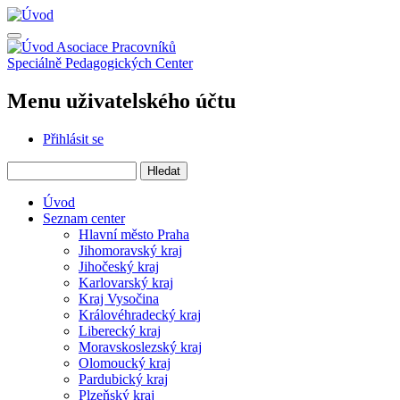
Přejít
k
hlavnímu
Asociace Pracovníků
obsahu
Speciálně Pedagogických Center
Menu uživatelského účtu
Přihlásit se
Hledat
Úvod
Seznam center
Hlavní město Praha
Jihomoravský kraj
Jihočeský kraj
Karlovarský kraj
Kraj Vysočina
Královéhradecký kraj
Liberecký kraj
Moravskoslezský kraj
Olomoucký kraj
Pardubický kraj
Plzeňský kraj