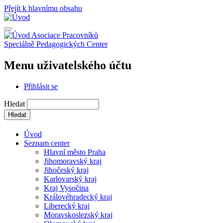
Přejít k hlavnímu obsahu
Asociace Pracovníků
Speciálně Pedagogických Center
Menu uživatelského účtu
Přihlásit se
Hledat
Úvod
Seznam center
Hlavní město Praha
Jihomoravský kraj
Jihočeský kraj
Karlovarský kraj
Kraj Vysočina
Královéhradecký kraj
Liberecký kraj
Moravskoslezský kraj