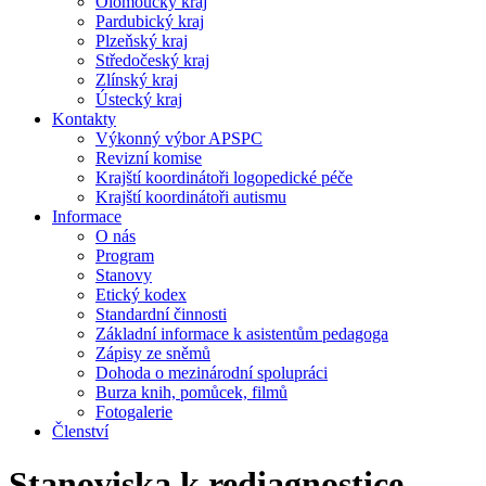
Olomoucký kraj
Pardubický kraj
Plzeňský kraj
Středočeský kraj
Zlínský kraj
Ústecký kraj
Kontakty
Výkonný výbor APSPC
Revizní komise
Krajští koordinátoři logopedické péče
Krajští koordinátoři autismu
Informace
O nás
Program
Stanovy
Etický kodex
Standardní činnosti
Základní informace k asistentům pedagoga
Zápisy ze sněmů
Dohoda o mezinárodní spolupráci
Burza knih, pomůcek, filmů
Fotogalerie
Členství
Stanoviska k rediagnostice