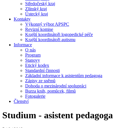
Středočeský kraj
Zlínský kraj
Ústecký kraj
Kontakty
Výkonný výbor APSPC
Revizní komise
Krajští koordinátoři logopedické péče
Krajští koordinátoři autismu
Informace
O nás
Program
Stanovy
Etický kodex
Standardní činnosti
Základní informace k asistentům pedagoga
Zápisy ze sněmů
Dohoda o mezinárodní spolupráci
Burza knih, pomůcek, filmů
Fotogalerie
Členství
Studium - asistent pedagoga