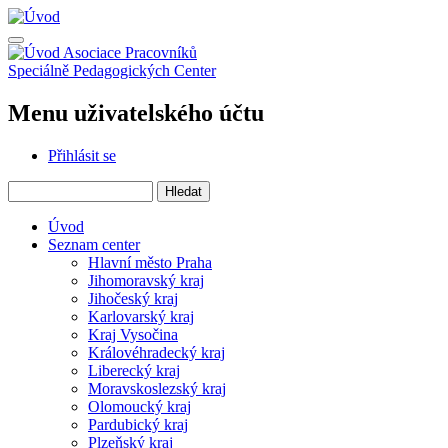
Přejít
k
hlavnímu
Asociace Pracovníků
obsahu
Speciálně Pedagogických Center
Menu uživatelského účtu
Přihlásit se
Hledat
Úvod
Seznam center
Hlavní město Praha
Jihomoravský kraj
Jihočeský kraj
Karlovarský kraj
Kraj Vysočina
Královéhradecký kraj
Liberecký kraj
Moravskoslezský kraj
Olomoucký kraj
Pardubický kraj
Plzeňský kraj